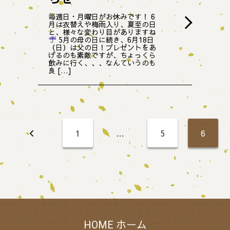
毎週日・月曜日がお休みです！ 6
月は衣替えや梅雨入り、夏至の日
と、様々な変わり目がありますね
5月の母の日に続き、6月18日
（日）は父の日！プレゼントをあ
げるのも素敵ですが、ちょっくら
飲みに行く、、、なんていうのも
良 […]
投
稿
1
…
5
6
の
ペ
ー
ジ
送
り
ホーム
HOME